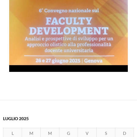
LUGLIO 2025
L
M
M
G
V
S
D