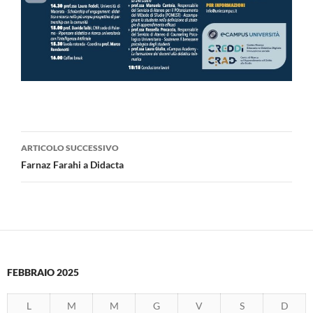
Navigazione
ARTICOLO SUCCESSIVO
articolo
Farnaz Farahi a Didacta
FEBBRAIO 2025
L
M
M
G
V
S
D