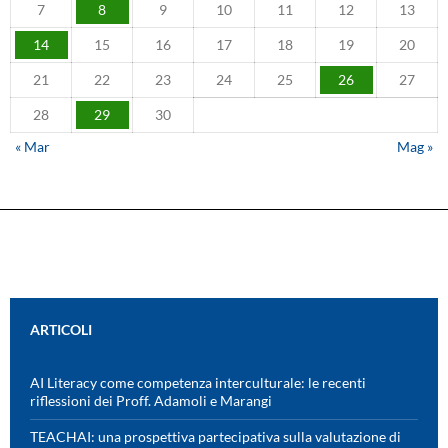
7
8
9
10
11
12
13
14
15
16
17
18
19
20
21
22
23
24
25
26
27
28
29
30
« Mar
Mag »
ARTICOLI
AI Literacy come competenza interculturale: le recenti
riflessioni dei Proff. Adamoli e Marangi
TEACHAI: una prospettiva partecipativa sulla valutazione di