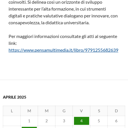
coinvolti. Si delinea così un orizzonte di sviluppo
interessante per l’alta formazione, in cui strumenti
digitali e pratiche valutative dialogano per innovare, con
consapevolezza, la didattica universitaria.
Per maggiori informazioni consultate gli atti al seguente
link:
https://www.pensamultimedia.it/libro/9791255682639
APRILE 2025
L
M
M
G
V
S
D
1
2
3
4
5
6