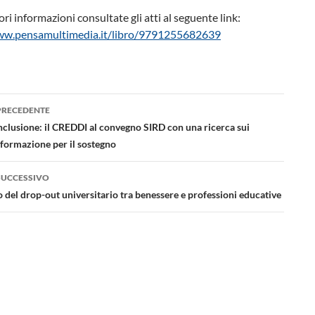
ri informazioni consultate gli atti al seguente link:
ww.pensamultimedia.it/libro/9791255682639
azione
PRECEDENTE
lo
nclusione: il CREDDI al convegno SIRD con una ricerca sui
 formazione per il sostegno
SUCCESSIVO
 del drop-out universitario tra benessere e professioni educative