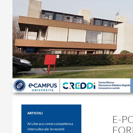
Cerca
ARTICOLI
E-P
AI Literacy come competenza
FOR
interculturale: le recenti