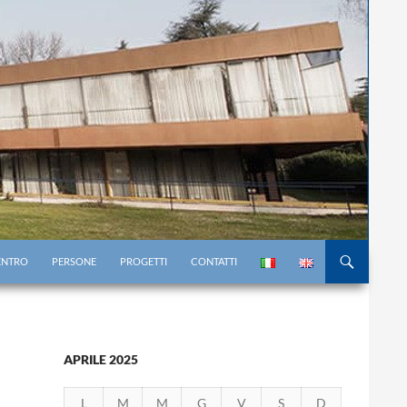
AL CONTENUTO
CENTRO
PERSONE
PROGETTI
CONTATTI
APRILE 2025
L
M
M
G
V
S
D