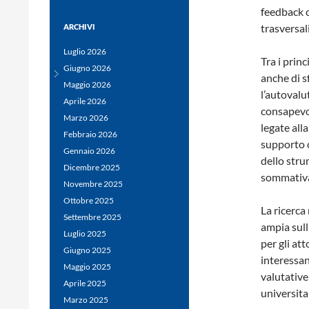
feedback c
trasversali
ARCHIVI
Luglio 2026
Tra i prin
Giugno 2026
anche di s
Maggio 2026
l’autovalu
Aprile 2026
consapevol
Marzo 2026
legate all
Febbraio 2026
supporto c
Gennaio 2026
dello stru
Dicembre 2025
sommativ
Novembre 2025
Ottobre 2025
La ricerca
Settembre 2025
ampia sull
Luglio 2025
per gli att
Giugno 2025
interessan
Maggio 2025
valutative
Aprile 2025
universita
Marzo 2025