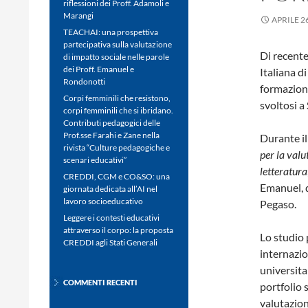
riflessioni dei Proff. Adamoli e
Marangi
APRILE 2
TEACHAI: una prospettiva
partecipativa sulla valutazione
Di recente
di impatto sociale nelle parole
dei Proff. Emanuel e
Italiana d
Rondonotti
formazione
Corpi femminili che resistono,
svoltosi a
corpi femminili che si ibridano.
Contributi pedagogici delle
Prof.sse Farahi e Zane nella
Durante il
rivista “Culture pedagogiche e
per la valu
scenari educativi”
letteratura
CREDDI, CGM e CO&SO: una
Emanuel, d
giornata dedicata all’AI nel
lavoro socioeducativo
Pegaso.
Leggere i contesti educativi
attraverso il corpo: la proposta
Lo studio 
CREDDI agli Stati Generali
internazio
universita
COMMENTI RECENTI
portfolio 
valutazion