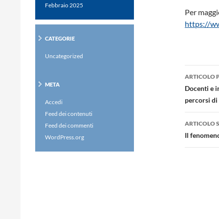
Febbraio 2025
Per maggio
https://w
CATEGORIE
Uncategorized
Navig
ARTICOLO 
META
artico
Docenti e i
percorsi di
Accedi
Feed dei contenuti
ARTICOLO 
Feed dei commenti
Il fenomeno
WordPress.org