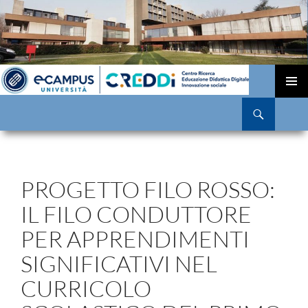
VAI
AL
MENU
Cerca
CONTENUTO
PRINCI
PROGETTO FILO ROSSO:
IL FILO CONDUTTORE
PER APPRENDIMENTI
SIGNIFICATIVI NEL
CURRICOLO