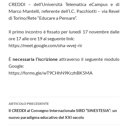
CREDDI – dell’Università Telematica eCampus e di
Marco Mantelli, referente dell’I.C. Pacchiotti – via Revel
di Torino/Rete “Educare a Pensare”.
Il primo incontro è fissato per lunedì 17 novembre dalle
ore 17 alle ore 19 al seguente link:
https://meet.google.com/oha-wvej-rir
È
necessaria l’iscrizione
attraverso il seguente modulo
Google:
https://forms.gle/wT9CHhN9KczhBK5MA
Navigazione
ARTICOLO PRECEDENTE
articolo
Il CREDDI al Convegno Internazionale SIRD “SINESTESIA”: un
nuovo paradigma educativo del XXI secolo