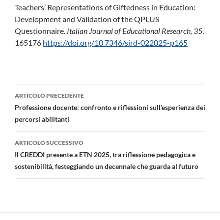
Teachers’ Representations of Giftedness in Education:
Development and Validation of the QPLUS
Questionnaire.
Italian Journal of Educational Research, 35
,
165176
https://doi.org/10.7346/sird-022025-p165
Navigazione
ARTICOLO PRECEDENTE
articolo
Professione docente: confronto e riflessioni sull’esperienza dei
percorsi abilitanti
ARTICOLO SUCCESSIVO
Il CREDDI presente a ETN 2025, tra riflessione pedagogica e
sostenibilità, festeggiando un decennale che guarda al futuro